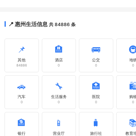
📍 惠州生活信息
共 84886 条
📌
🏨
🚌

其他
酒店
公交
地
84886
0
0
0
🚗
🔧
🏥
🛍
汽车
生活服务
医院
购
0
0
0
0
🏦
📱
🧳

银行
营业厅
旅行社
教育