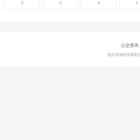
0
0
0
0
公交查询
南京宝地科技有限公